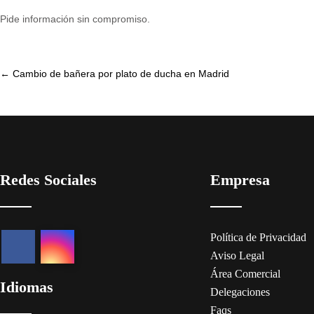
Pide información sin compromiso.
Post
←
Cambio de bañera por plato de ducha en Madrid
navigation
Redes Sociales
Empresa
Política de Privacidad
Aviso Legal
Área Comercial
Idiomas
Delegaciones
Faqs