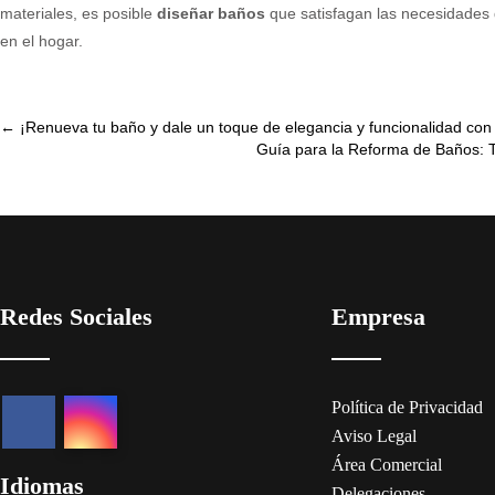
materiales, es posible
diseñar baños
que satisfagan las necesidades d
en el hogar.
Post
←
¡Renueva tu baño y dale un toque de elegancia y funcionalidad con 
Guía para la Reforma de Baños: 
navigation
Redes Sociales
Empresa
Política de Privacidad
Aviso Legal
Área Comercial
Idiomas
Delegaciones