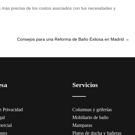
 más precisa de los costos asociados con tus necesidades y
Consejos para una Reforma de Baño Exitosa en Madrid
→
esa
Servicios
de Privacidad
Columnas y griferías
gal
Mobiliario de baño
ercial
Mamparas
ones
Platos de ducha y bañeras