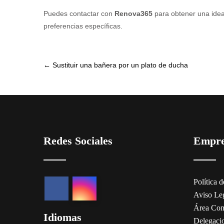
Puedes contactar con
Renova365
para obtener una idea
preferencias específicas.
Post
←
Sustituir una bañera por un plato de ducha
navigation
Redes Sociales
Empr
Política 
Aviso Le
Área Com
Idiomas
Delegaci