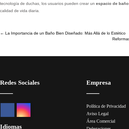
tecnología de duchas, los usuarios pueden crear un
espacio de baño
calidad de vida diaria.
Post
←
La Importancia de un Baño Bien Diseñado: Más Allá de lo Estético
Reformas
navigation
Redes Sociales
Empresa
Política de Privacidad
Aviso Legal
Área Comercial
Idiomas
Delegaciones