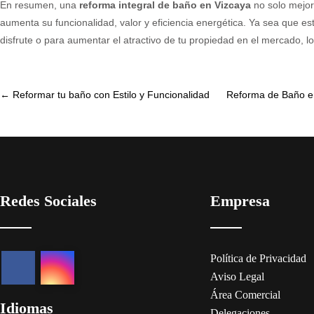
En resumen, una
reforma integral de baño en Vizcaya
no solo mejor
aumenta su funcionalidad, valor y eficiencia energética. Ya sea que es
disfrute o para aumentar el atractivo de tu propiedad en el mercado, l
Post
←
Reformar tu baño con Estilo y Funcionalidad
Reforma de Baño en
navigation
Redes Sociales
Empresa
Política de Privacidad
Aviso Legal
Área Comercial
Idiomas
Delegaciones