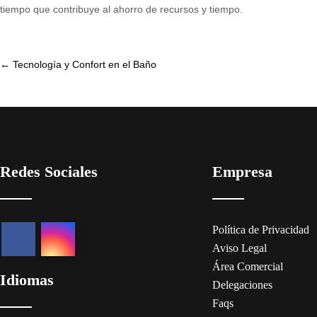
tiempo que contribuye al ahorro de recursos y tiempo.
Post
←
Tecnología y Confort en el Baño
navigation
Redes Sociales
Empresa
Política de Privacidad
Aviso Legal
Área Comercial
Idiomas
Delegaciones
Faqs