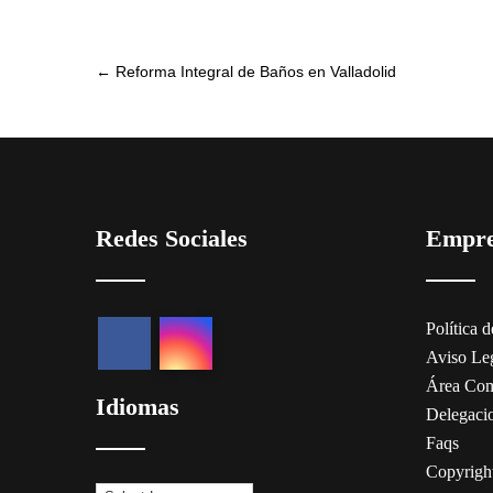
Post
←
Reforma Integral de Baños en Valladolid
navigation
Redes Sociales
Empr
Política 
Aviso Le
Área Com
Idiomas
Delegaci
Faqs
Copyrigh