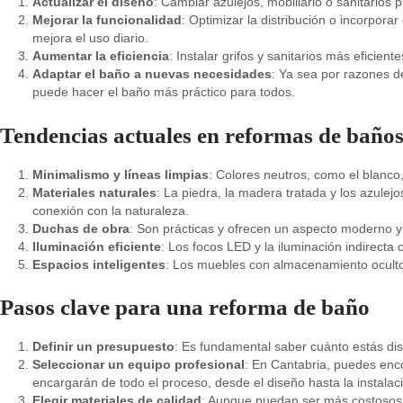
Actualizar el diseño
: Cambiar azulejos, mobiliario o sanitarios
Mejorar la funcionalidad
: Optimizar la distribución o incorpor
mejora el uso diario.
Aumentar la eficiencia
: Instalar grifos y sanitarios más eficie
Adaptar el baño a nuevas necesidades
: Ya sea por razones d
puede hacer el baño más práctico para todos.
Tendencias actuales en reformas de baño
Minimalismo y líneas limpias
: Colores neutros, como el blanco,
Materiales naturales
: La piedra, la madera tratada y los azulej
conexión con la naturaleza.
Duchas de obra
: Son prácticas y ofrecen un aspecto moderno y
Iluminación eficiente
: Los focos LED y la iluminación indirecta
Espacios inteligentes
: Los muebles con almacenamiento oculto
Pasos clave para una reforma de baño
Definir un presupuesto
: Es fundamental saber cuánto estás disp
Seleccionar un equipo profesional
: En Cantabria, puedes enc
encargarán de todo el proceso, desde el diseño hasta la instalac
Elegir materiales de calidad
: Aunque puedan ser más costosos i