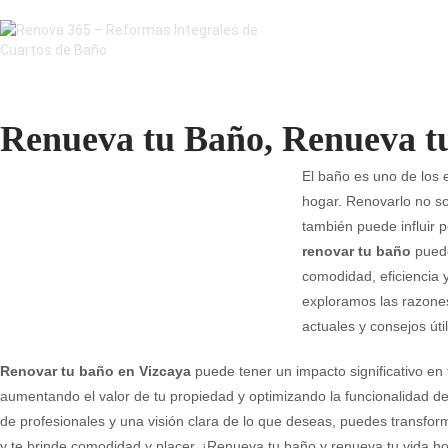
Renueva tu Baño, Renueva tu
El baño es uno de los 
hogar. Renovarlo no so
también puede influir 
renovar tu baño
puede
comodidad, eficiencia 
exploramos las razone
actuales y consejos úti
Renovar tu baño en Vizcaya
puede tener un impacto significativo en 
aumentando el valor de tu propiedad y optimizando la funcionalidad de
de profesionales y una visión clara de lo que deseas, puedes transforma
y te brinde comodidad y placer. ¡Renueva tu baño y renueva tu vida h