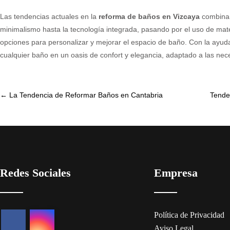
Las tendencias actuales en la
reforma de baños en Vizcaya
combinan 
minimalismo hasta la tecnología integrada, pasando por el uso de mate
opciones para personalizar y mejorar el espacio de baño. Con la ayuda
cualquier baño en un oasis de confort y elegancia, adaptado a las nece
Post
←
La Tendencia de Reformar Baños en Cantabria
Tende
navigation
Redes Sociales
Empresa
Política de Privacidad
Aviso Legal