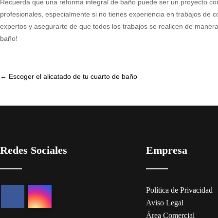
Recuerda que una reforma integral de baño puede ser un proyecto com
profesionales, especialmente si no tienes experiencia en trabajos de
expertos y asegurarte de que todos los trabajos se realicen de manera
baño!
Post
←
Escoger el alicatado de tu cuarto de baño
navigation
Redes Sociales
Empresa
Política de Privacidad
Aviso Legal
Área Comercial