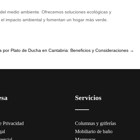
del medio ambiente. Ofrecemos soluciones ecológicas y
en el impacto ambiental y fomentan un hogar más verde.
 por Plato de Ducha en Cantabria: Beneficios y Consideraciones
→
esa
Servicios
de Privacidad
Columnas y griferías
gal
Mobiliario de baño
ercial
Mamparas