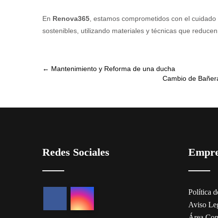
En
Renova365
, estamos comprometidos con el cuidado 
sostenibles, utilizando materiales y técnicas que reduc
Post
←
Mantenimiento y Reforma de una ducha
Cambio de Bañera
navigation
Redes Sociales
Empr
Política 
Aviso Le
Área Com