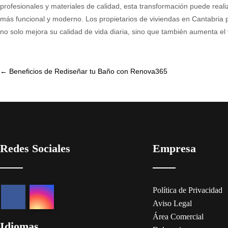
profesionales y materiales de calidad, esta transformación puede rea
más funcional y moderno. Los propietarios de viviendas en Cantabria
no solo mejora su calidad de vida diaria, sino que también aumenta el
Post
←
Beneficios de Rediseñar tu Baño con Renova365
navigation
Redes Sociales
Empresa
Política de Privacidad
Aviso Legal
Área Comercial
Idiomas