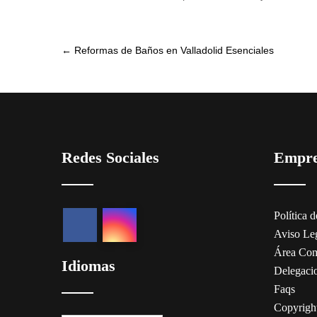
Post
←
Reformas de Baños en Valladolid Esenciales
navigation
Redes Sociales
Empr
Política 
Aviso Le
Área Com
Idiomas
Delegaci
Faqs
Copyrigh